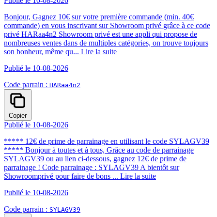
Publié le 10-08-2026
Bonjour, Gagnez 10€ sur votre première commande (min. 40€
commande) en vous inscrivant sur Showroom privé grâce à ce code
privé HARaa4n2 Showroom privé est une appli qui propose de
nombreuses ventes dans de multiples catégories, on trouve toujours
son bonheur, même qu...
Lire la suite
Publié le 10-08-2026
Code parrain :
HARaa4n2
Copier
Publié le 10-08-2026
***** 12€ de prime de parrainage en utilisant le code SYLAGV39
***** Bonjour à toutes et à tous, Grâce au code de parrainage
SYLAGV39 ou au lien ci-dessous, gagnez 12€ de prime de
parrainage ! Code parrainage : SYLAGV39 A bientôt sur
Showroomprivé pour faire de bons ...
Lire la suite
Publié le 10-08-2026
Code parrain :
SYLAGV39