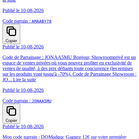
Publié le 10-08-2026
Code parrain :
AMAABY78
Copier
Publié le 10-08-2026
Code de Parrainage : JONAA5MU Bonjour, Showroomprivé est un
espace de ventes privées où vous pouvez profiter en exclusivité de
ventes de qualité, à des prix défiants toute concurrence (les remises
sur les produits vont jusqu'à -70%). Code de Parrainage Showroom :
JO...
Lire la suite
Publié le 10-08-2026
Code parrain :
JONAA5MU
Copier
Publié le 10-08-2026
Mon code parrain : DOMadgqc Gagnez 12€ sur votre première