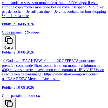
commande en saisissant mon code parrain : DOMadgqc Il vous
suffit de copier/coller mon code lors de votre inscription. N’oubliez
pas de cocher « Je suis parrainé ». Je vous souhaite un bon shopping
! :) ...
Lire la suite
Publié le 10-08-2026
Code parrain :
DOMadgqc
Copier
Publié le 10-08-2026
✅ㅤ Code → JEAAHESW ㅤ✅ ‎ ‎ ‎ ‎ ‎ ‎ ‎ ‎ 12€ OFFERTS pour votre
première commande Showroomprive (d'un montant minimum de
40€) en vous inscrivant avec mon code parrain ► JEAAHESW ou
avec ce lien de parrainage : https://www.showroomprive.com/?
p=JEAAHESW Merci. ㅤ...
Lire la suite
Publié le 10-08-2026
Code parrain :
JEAAHESW