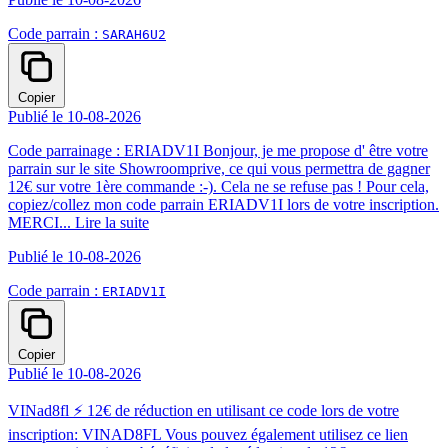
Code parrain :
SARAH6U2
Copier
Publié le 10-08-2026
Code parrainage : ERIADV1I Bonjour, je me propose d' être votre
parrain sur le site Showroomprive, ce qui vous permettra de gagner
12€ sur votre 1ère commande :-). Cela ne se refuse pas ! Pour cela,
copiez/collez mon code parrain ERIADV1I lors de votre inscription.
MERCI...
Lire la suite
Publié le 10-08-2026
Code parrain :
ERIADV1I
Copier
Publié le 10-08-2026
VINad8fl ⚡️ 12€ de réduction en utilisant ce code lors de votre
inscription: VINAD8FL Vous pouvez également utilisez ce lien