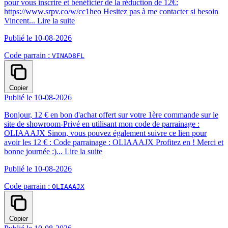
pour vous inscrire et bénéficier de la réduction de 12€:
https://www.srpv.co/w/cc1heo Hesitez pas à me contacter si besoin
Vincent...
Lire la suite
Publié le 10-08-2026
Code parrain :
VINAD8FL
Copier
Publié le 10-08-2026
Bonjour, 12 € en bon d'achat offert sur votre 1ère commande sur le
site de showroom-Privé en utilisant mon code de parrainage :
OLIAAAJX Sinon, vous pouvez également suivre ce lien pour
avoir les 12 € : Code parrainage : OLIAAAJX Profitez en ! Merci et
bonne journée :)...
Lire la suite
Publié le 10-08-2026
Code parrain :
OLIAAAJX
Copier