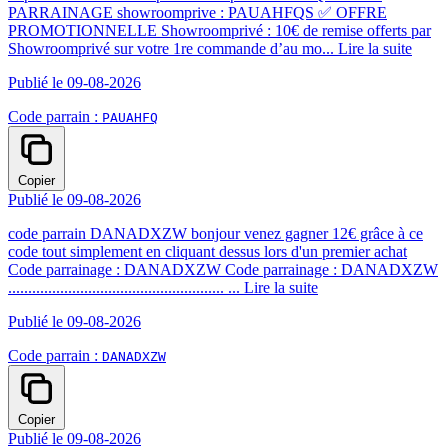
PARRAINAGE showroomprive : PAUAHFQS ✅ OFFRE
PROMOTIONNELLE Showroomprivé : 10€ de remise offerts par
Showroomprivé sur votre 1re commande d’au mo...
Lire la suite
Publié le 09-08-2026
Code parrain :
PAUAHFQ
Copier
Publié le 09-08-2026
code parrain DANADXZW bonjour venez gagner 12€ grâce à ce
code tout simplement en cliquant dessus lors d'un premier achat
Code parrainage : DANADXZW Code parrainage : DANADXZW
...................................................... ...
Lire la suite
Publié le 09-08-2026
Code parrain :
DANADXZW
Copier
Publié le 09-08-2026