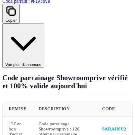
Code parrain :
PHIACSV8
Copier
Voir plus d'annonces
Code parrainage Showroomprive vérifié
et 100% valide aujourd'hui
REMISE
DESCRIPTION
CODE
12€ en
Code parrainage
bon
Showroomprive : 12€
SARAH6U2
d'achat
offert par parrainage.