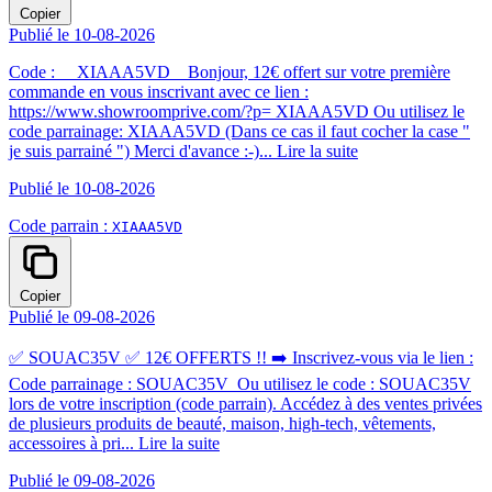
Copier
Publié le 10-08-2026
Code : XIAAA5VD Bonjour, 12€ offert sur votre première
commande en vous inscrivant avec ce lien :
https://www.showroomprive.com/?p= XIAAA5VD Ou utilisez le
code parrainage: XIAAA5VD (Dans ce cas il faut cocher la case "
je suis parrainé ") Merci d'avance :-)...
Lire la suite
Publié le 10-08-2026
Code parrain :
XIAAA5VD
Copier
Publié le 09-08-2026
✅ SOUAC35V ✅ 12€ OFFERTS !! ➡️ Inscrivez-vous via le lien :
Code parrainage : SOUAC35V Ou utilisez le code : SOUAC35V
lors de votre inscription (code parrain). Accédez à des ventes privées
de plusieurs produits de beauté, maison, high-tech, vêtements,
accessoires à pri...
Lire la suite
Publié le 09-08-2026