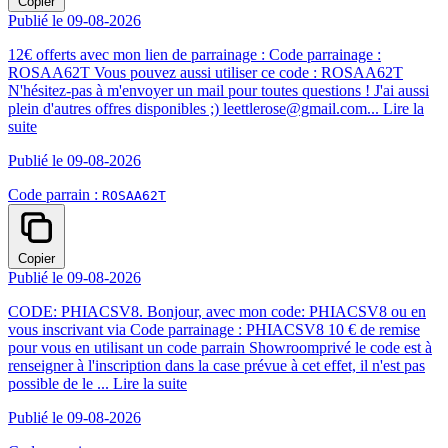
Copier
Publié le 09-08-2026
12€ offerts avec mon lien de parrainage : Code parrainage :
ROSAA62T Vous pouvez aussi utiliser ce code : ROSAA62T
N'hésitez-pas à m'envoyer un mail pour toutes questions ! J'ai aussi
plein d'autres offres disponibles ;) leettlerose@gmail.com...
Lire la
suite
Publié le 09-08-2026
Code parrain :
ROSAA62T
Copier
Publié le 09-08-2026
CODE: PHIACSV8. Bonjour, avec mon code: PHIACSV8 ou en
vous inscrivant via Code parrainage : PHIACSV8 10 € de remise
pour vous en utilisant un code parrain Showroomprivé le code est à
renseigner à l'inscription dans la case prévue à cet effet, il n'est pas
possible de le ...
Lire la suite
Publié le 09-08-2026