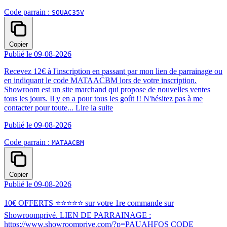
Code parrain :
SOUAC35V
Copier
Publié le 09-08-2026
Recevez 12€ à l'inscription en passant par mon lien de parrainage ou
en indiquant le code MATAACBM lors de votre inscription.
Showroom est un site marchand qui propose de nouvelles ventes
tous les jours. Il y en a pour tous les goût !! N'hésitez pas à me
contacter pour toute...
Lire la suite
Publié le 09-08-2026
Code parrain :
MATAACBM
Copier
Publié le 09-08-2026
10€ OFFERTS ⭐⭐⭐⭐⭐ sur votre 1re commande sur
Showroomprivé. LIEN DE PARRAINAGE :
https://www.showroomprive.com/?p=PAUAHFQS CODE