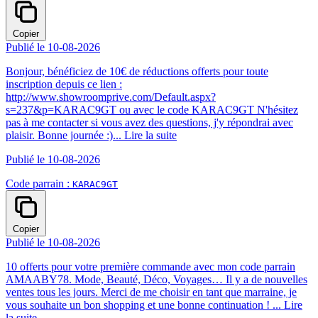
Copier
Publié le 10-08-2026
Bonjour, bénéficiez de 10€ de réductions offerts pour toute
inscription depuis ce lien :
http://www.showroomprive.com/Default.aspx?
s=237&p=KARAC9GT ou avec le code KARAC9GT N'hésitez
pas à me contacter si vous avez des questions, j'y répondrai avec
plaisir. Bonne journée :)...
Lire la suite
Publié le 10-08-2026
Code parrain :
KARAC9GT
Copier
Publié le 10-08-2026
10 offerts pour votre première commande avec mon code parrain
AMAABY78. Mode, Beauté, Déco, Voyages… Il y a de nouvelles
ventes tous les jours. Merci de me choisir en tant que marraine, je
vous souhaite un bon shopping et une bonne continuation ! ...
Lire
la suite