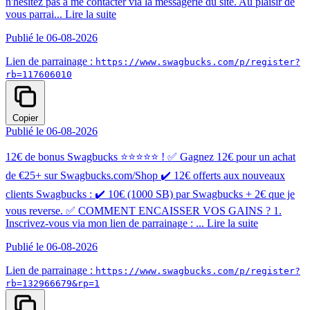
n'hésitez pas à me contacter via la messagerie du site. Au plaisir de
vous parrai...
Lire la suite
Publié le 06-08-2026
Lien de parrainage :
https://www.swagbucks.com/p/register?
rb=117606010
Copier
Publié le 06-08-2026
12€ de bonus Swagbucks ⭐⭐⭐⭐⭐ ! ✅ Gagnez 12€ pour un achat
de €25+ sur Swagbucks.com/Shop ✔️ 12€ offerts aux nouveaux
clients Swagbucks : ✔️ 10€ (1000 SB) par Swagbucks + 2€ que je
vous reverse. ✅ COMMENT ENCAISSER VOS GAINS ? 1.
Inscrivez-vous via mon lien de parrainage : ...
Lire la suite
Publié le 06-08-2026
Lien de parrainage :
https://www.swagbucks.com/p/register?
rb=132966679&rp=1