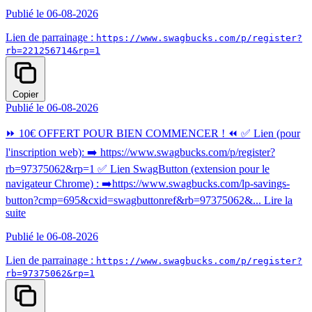
Publié le 06-08-2026
Lien de parrainage :
https://www.swagbucks.com/p/register?
rb=221256714&rp=1
Copier
Publié le 06-08-2026
⏩ 10€ OFFERT POUR BIEN COMMENCER ! ⏪ ✅ Lien (pour
l'inscription web): ➡️ https://www.swagbucks.com/p/register?
rb=97375062&rp=1 ✅ Lien SwagButton (extension pour le
navigateur Chrome) : ➡️https://www.swagbucks.com/lp-savings-
button?cmp=695&cxid=swagbuttonref&rb=97375062&...
Lire la
suite
Publié le 06-08-2026
Lien de parrainage :
https://www.swagbucks.com/p/register?
rb=97375062&rp=1