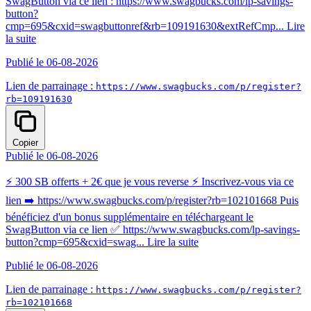
SwagButton via ce lien : https://www.swagbucks.com/lp-savings-
button?
cmp=695&cxid=swagbuttonref&rb=109191630&extRefCmp...
Lire
la suite
Publié le 06-08-2026
Lien de parrainage :
https://www.swagbucks.com/p/register?
rb=109191630
Copier
Publié le 06-08-2026
⚡ 300 SB offerts + 2€ que je vous reverse ⚡ Inscrivez-vous via ce
lien ➡️ https://www.swagbucks.com/p/register?rb=102101668 Puis
bénéficiez d'un bonus supplémentaire en téléchargeant le
SwagButton via ce lien ✅ https://www.swagbucks.com/lp-savings-
button?cmp=695&cxid=swag...
Lire la suite
Publié le 06-08-2026
Lien de parrainage :
https://www.swagbucks.com/p/register?
rb=102101668