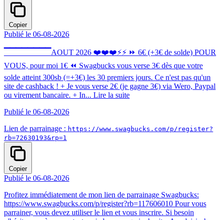
Copier
Publié le 06-08-2026
▔▔▔▔▔▔▔▔AOUT 2026 ❤️❤️❤️⚡⚡ ⏩ 6€ (+3€ de solde) POUR
VOUS, pour moi 1€ ⏪ Swagbucks vous verse 3€ dès que votre
solde atteint 300sb (=+3€) les 30 premiers jours. Ce n'est pas qu'un
site de cashback ! + Je vous verse 2€ (je gagne 3€) via Wero, Paypal
ou virement bancaire. + In...
Lire la suite
Publié le 06-08-2026
Lien de parrainage :
https://www.swagbucks.com/p/register?
rb=72630193&rp=1
Copier
Publié le 06-08-2026
Profitez immédiatement de mon lien de parrainage Swagbucks:
https://www.swagbucks.com/p/register?rb=117606010 Pour vous
parrainer, vous devez utiliser le lien et vous inscrire. Si besoin