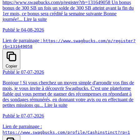
https://www.swagbucks.com/p/register?rb=131649058 Un bonus
bonus de 300 SB un fois un solde de 300 SB atteint avant la fin du
1er mois, ce bonus sera crédité la semaine suivante Bonne
journée!...
Lire la suite
Publié le 04-08-2026
Lien de parrainage :
https://www.swagbucks.com/p/register?
rb=131649058
Copier
Publié le 07-07-2026
Bonjour ! Si vous cherchez un moyen simple d'arrondir vos fins de
mois, je vous invite à découvrir Swagbucks. C'est une plateforme
fiable qui vous permet de gagner des récompenses en répondant à
des sondages rémunérés, en donnant votre avis ou en effectuant de
petites missions qu...
Lire la suite
Publié le 07-07-2026
Lien de parrainage :
https://www.swagbucks.com/profile/Cashinstinct?rp=1