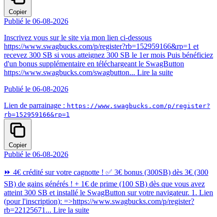
Copier
Publié le 06-08-2026
Inscrivez vous sur le site via mon lien ci-dessous
https://www.swagbucks.com/p/register?rb=152959166&rp=1 et
recevez 300 SB si vous atteignez 300 SB le 1er mois Puis bénéficiez
d'un bonus supplémentaire en téléchargeant le SwagButton
https://www.swagbucks.com/swagbutton...
Lire la suite
Publié le 06-08-2026
Lien de parrainage :
https://www.swagbucks.com/p/register?
rb=152959166&rp=1
Copier
Publié le 06-08-2026
⏩ 4€ crédité sur votre cagnotte ! ✅ 3€ bonus (300SB) dès 3€ (300
SB) de gains générés ! + 1€ de prime (100 SB) dès que vous avez
atteint 300 SB et installé le SwagButton sur votre navigateur. 1. Lien
(pour l'inscription): =>https://www.swagbucks.com/p/register?
rb=22125671...
Lire la suite