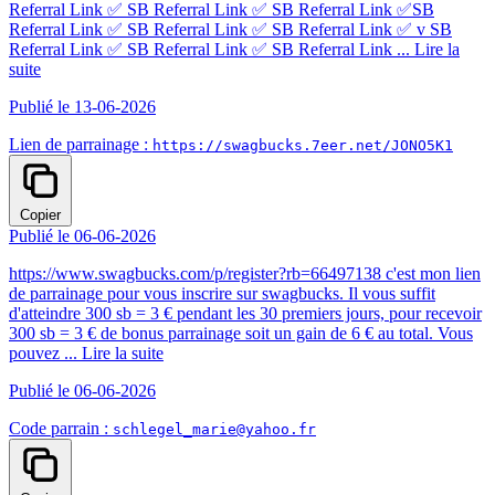
Referral Link ✅ SB Referral Link ✅ SB Referral Link ✅SB
Referral Link ✅ SB Referral Link ✅ SB Referral Link ✅ v SB
Referral Link ✅ SB Referral Link ✅ SB Referral Link ...
Lire la
suite
Publié le 13-06-2026
Lien de parrainage :
https://swagbucks.7eer.net/JONO5K1
Copier
Publié le 06-06-2026
https://www.swagbucks.com/p/register?rb=66497138 c'est mon lien
de parrainage pour vous inscrire sur swagbucks. Il vous suffit
d'atteindre 300 sb = 3 € pendant les 30 premiers jours, pour recevoir
300 sb = 3 € de bonus parrainage soit un gain de 6 € au total. Vous
pouvez ...
Lire la suite
Publié le 06-06-2026
Code parrain :
schlegel_marie@yahoo.fr