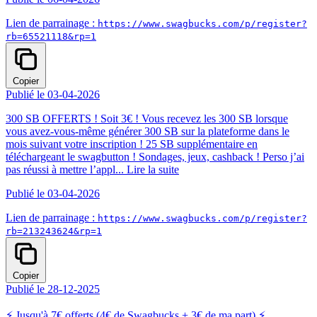
Lien de parrainage :
https://www.swagbucks.com/p/register?
rb=65521118&rp=1
Copier
Publié le 03-04-2026
300 SB OFFERTS ! Soit 3€ ! Vous recevez les 300 SB lorsque
vous avez-vous-même générer 300 SB sur la plateforme dans le
mois suivant votre inscription ! 25 SB supplémentaire en
téléchargeant le swagbutton ! Sondages, jeux, cashback ! Perso j’ai
pas réussi à mettre l’appl...
Lire la suite
Publié le 03-04-2026
Lien de parrainage :
https://www.swagbucks.com/p/register?
rb=213243624&rp=1
Copier
Publié le 28-12-2025
⚡ Jusqu'à 7€ offerts (4€ de Swagbucks + 3€ de ma part) ⚡