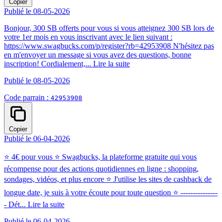
Copier
Publié le 08-05-2026
Bonjour, 300 SB offerts pour vous si vous atteignez 300 SB lors de
votre 1er mois en vous inscrivant avec le lien suivant :
https://www.swagbucks.com/p/register?rb=42953908 N'hésitez pas
en m'envoyer un message si vous avez des questions, bonne
inscription! Cordialement,...
Lire la suite
Publié le 08-05-2026
Code parrain :
42953908
Copier
Publié le 06-04-2026
⭐ 4€ pour vous ⭐ Swagbucks, la plateforme gratuite qui vous
récompense pour des actions quotidiennes en ligne : shopping,
sondages, vidéos, et plus encore ⭐ J'utilise les sites de cashback de
longue date, je suis à votre écoute pour toute question ⭐ ---------------
- Dét...
Lire la suite
Publié le 06-04-2026