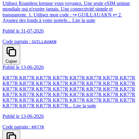
Utilisez Roamless lorsque vous voyagez. Une seule eSIM unique
mondiale qui n'expire jamais. Une connectivité simple et
transparente. 1. Utilisez mon code : ↪️ GUILLAUAKN ↩️ 2.
Ajoutez des fonds à votre portefe...
Lire la suite
Publié le 31-07-2026
Code parrain :
GUILLAUAKN
Copier
Publié le 13-06-2026
KR77R KR77R KR77R KR77R KR77R KR77R KR77R KR77R
KR77R KR77R KR77R KR77R KR77R KR77R KR77R KR77R
KR77R KR77R KR77R KR77R KR77R KR77R KR77R KR77R
KR77R KR77R KR77R KR77R KR77R KR77R KR77R KR77R
KR77R KR77R KR77R KR77R KR77R KR77R KR77R KR77R
KR77R KR77R KR77R KR77R...
Lire la suite
Publié le 13-06-2026
Code parrain :
KR77R