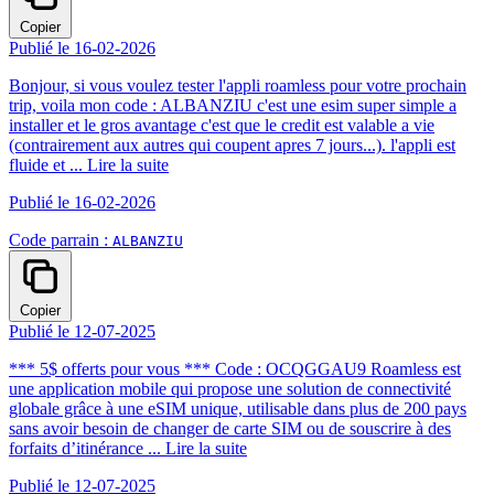
Copier
Publié le 16-02-2026
Bonjour, si vous voulez tester l'appli roamless pour votre prochain
trip, voila mon code : ALBANZIU c'est une esim super simple a
installer et le gros avantage c'est que le credit est valable a vie
(contrairement aux autres qui coupent apres 7 jours...). l'appli est
fluide et ...
Lire la suite
Publié le 16-02-2026
Code parrain :
ALBANZIU
Copier
Publié le 12-07-2025
*** 5$ offerts pour vous *** Code : OCQGGAU9 Roamless est
une application mobile qui propose une solution de connectivité
globale grâce à une eSIM unique, utilisable dans plus de 200 pays
sans avoir besoin de changer de carte SIM ou de souscrire à des
forfaits d’itinérance ...
Lire la suite
Publié le 12-07-2025