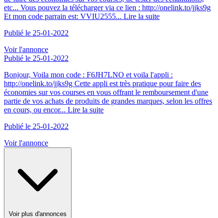
etc... Vous pouvez la télécharger via ce lien : http://onelink.to/jjks9g
Et mon code parrain est: VVIU2555...
Lire la suite
Publié le 25-01-2022
Voir l'annonce
Publié le 25-01-2022
Bonjour, Voila mon code : F6JH7LNO et voila l'appli :
http://onelink.to/jjks9g Cette appli est très pratique pour faire des
économies sur vos courses en vous offrant le remboursement d'une
partie de vos achats de produits de grandes marques, selon les offres
en cours, ou encor...
Lire la suite
Publié le 25-01-2022
Voir l'annonce
Voir plus d'annonces