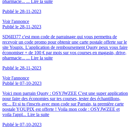
pharmacie... ...
Lire la suite
Publié le 28-11-2023
Voir l'annonce
Publié le 28-11-2023
SD6II377 c'est mon code de parrainage qui vous permettra de
recevoir un code promo pour obtenir une carte postale offerte sur le
site Youpix. L'application de remboursement Quoty peux vous faire
économiser + de 100 € par mois sur vos courses en magasin, drive,
pharmacie... ...
Lire la suite
Publié le 28-11-2023
Voir l'annonce
Publié le 07-10-2023
Voici mon parrain Quoty : OSYJWZEE C'est une super application
pour faire des économies sur tes courses, tester des échantillons,
etc... Et si tu t'inscris avec mon code sur Parrain, ta première carte
postale YOUPIX est offerte ! Voila mon code : OSYJWZEE et
voila l'appl...
Lire la suite
Publié le 07-10-2023