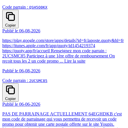
Code parrain :
QSH5O0KX
Copier
Publié le 06-08-2026
https://play.google.com/store/apps/details?id=fr.laposte.quoty&hl=fr
https://itunes.apple.com/fr/app/quoty/id1454219374
https://quoty.app/fr/accueil Renseignez mon code parrain :
2UCSMC85 Participez à une 1ère offre de remboursement On
reçoit tous les 2 un code promo ...
Lire la suite
Publié le 06-08-2026
Code parrain :
2UCSMC85
Copier
Publié le 06-06-2026
PAS DE PARRAINAGE ACTUELLEMENT 64EGHDKB c'est
mon code de parrainage qui vous permettra de recevoir un code
promo pour obtenir une carte postale offerte sur le site Youpix.