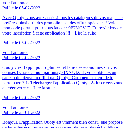
Voir l'annonce
Publié le 05-02-2022
Avec Quoty, vous avez accès à tous les catalogues de vos magasins
préférés, ainsi qu'à des promotions et des offres spéciales ! Voici
mon code parrain pour vous lancer : 9F2MCVJ7. Entrez-le lors de
votre inscription à cette application !!!...
Lire la suite
Publié le 05-02-2022
Voir l'annonce
Publié le 02-02-2022
Quoty c'est l'appli pour optimiser et faire des économies sur vos
courses ! Grâce à mon parrainage IXNUIXLL vous obtenez un
cadeau de bienvenu offert par Quoty . Comment se déroule le
parrainage ? 1- Teléchargez l'application Quoty . 2- Inscrivez-vous
et créer votre c...
Lire la suite
Publié le 02-02-2022
Voir l'annonce
Publié le 25-01-2022
Bonjour. L'application Quoty est vraiment bien consu, elle propose
de faire des économies sur vos courses, de tester des échantillons,