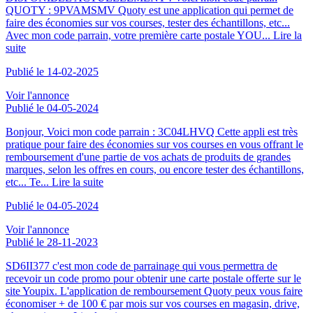
QUOTY : 9PVAMSMV Quoty est une application qui permet de
faire des économies sur vos courses, tester des échantillons, etc...
Avec mon code parrain, votre première carte postale YOU...
Lire la
suite
Publié le 14-02-2025
Voir l'annonce
Publié le 04-05-2024
Bonjour, Voici mon code parrain : 3C04LHVQ Cette appli est très
pratique pour faire des économies sur vos courses en vous offrant le
remboursement d'une partie de vos achats de produits de grandes
marques, selon les offres en cours, ou encore tester des échantillons,
etc... Te...
Lire la suite
Publié le 04-05-2024
Voir l'annonce
Publié le 28-11-2023
SD6II377 c'est mon code de parrainage qui vous permettra de
recevoir un code promo pour obtenir une carte postale offerte sur le
site Youpix. L'application de remboursement Quoty peux vous faire
économiser + de 100 € par mois sur vos courses en magasin, drive,