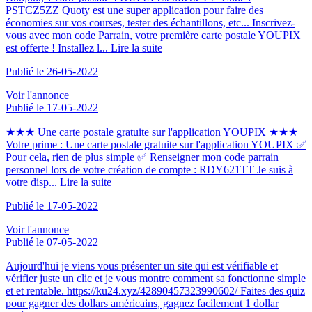
PSTCZ5ZZ Quoty est une super application pour faire des
économies sur vos courses, tester des échantillons, etc... Inscrivez-
vous avec mon code Parrain, votre première carte postale YOUPIX
est offerte ! Installez l...
Lire la suite
Publié le 26-05-2022
Voir l'annonce
Publié le 17-05-2022
★★★ Une carte postale gratuite sur l'application YOUPIX ★★★
Votre prime : Une carte postale gratuite sur l'application YOUPIX ✅
Pour cela, rien de plus simple ✅ Renseigner mon code parrain
personnel lors de votre création de compte : RDY621TT Je suis à
votre disp...
Lire la suite
Publié le 17-05-2022
Voir l'annonce
Publié le 07-05-2022
Aujourd'hui je viens vous présenter un site qui est vérifiable et
vérifier juste un clic et je vous montre comment sa fonctionne simple
et et rentable. https://ku24.xyz/42890457323990602/ Faites des quiz
pour gagner des dollars américains, gagnez facilement 1 dollar