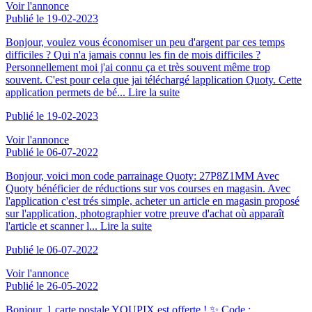
Voir l'annonce
Publié le 19-02-2023
Bonjour, voulez vous économiser un peu d'argent par ces temps
difficiles ? Qui n'a jamais connu les fin de mois difficiles ?
Personnellement moi j'ai connu ça et très souvent même trop
souvent. C'est pour cela que jai téléchargé lapplication Quoty. Cette
application permets de bé...
Lire la suite
Publié le 19-02-2023
Voir l'annonce
Publié le 06-07-2022
Bonjour, voici mon code parrainage Quoty: 27P8Z1MM Avec
Quoty bénéficier de réductions sur vos courses en magasin. Avec
l'application c'est trés simple, acheter un article en magasin proposé
sur l'application, photographier votre preuve d'achat où apparaît
l'article et scanner l...
Lire la suite
Publié le 06-07-2022
Voir l'annonce
Publié le 26-05-2022
Bonjour, 1 carte postale YOUPIX est offerte ! ✨ Code :