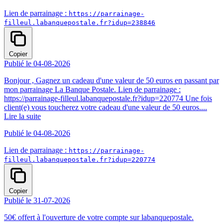
Lien de parrainage :
https://parrainage-
filleul.labanquepostale.fr?idup=238846
Copier
Publié le 04-08-2026
Bonjour , Gagnez un cadeau d'une valeur de 50 euros en passant par
mon parrainage La Banque Postale. Lien de parrainage :
https://parrainage-filleul.labanquepostale.fr?idup=220774 Une fois
client(e) vous toucherez votre cadeau d'une valeur de 50 euros....
Lire la suite
Publié le 04-08-2026
Lien de parrainage :
https://parrainage-
filleul.labanquepostale.fr?idup=220774
Copier
Publié le 31-07-2026
50€ offert à l'ouverture de votre compte sur labanquepostale.