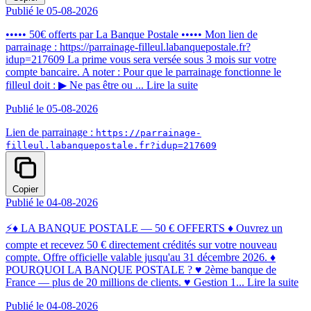
Publié le 05-08-2026
••••• 50€ offerts par La Banque Postale ••••• Mon lien de
parrainage : https://parrainage-filleul.labanquepostale.fr?
idup=217609 La prime vous sera versée sous 3 mois sur votre
compte bancaire. A noter : Pour que le parrainage fonctionne le
filleul doit : ▶ Ne pas être ou ...
Lire la suite
Publié le 05-08-2026
Lien de parrainage :
https://parrainage-
filleul.labanquepostale.fr?idup=217609
Copier
Publié le 04-08-2026
⚡️♦ LA BANQUE POSTALE — 50 € OFFERTS ♦ Ouvrez un
compte et recevez 50 € directement crédités sur votre nouveau
compte. Offre officielle valable jusqu'au 31 décembre 2026. ♦
POURQUOI LA BANQUE POSTALE ? ♥ 2ème banque de
France — plus de 20 millions de clients. ♥ Gestion 1...
Lire la suite
Publié le 04-08-2026