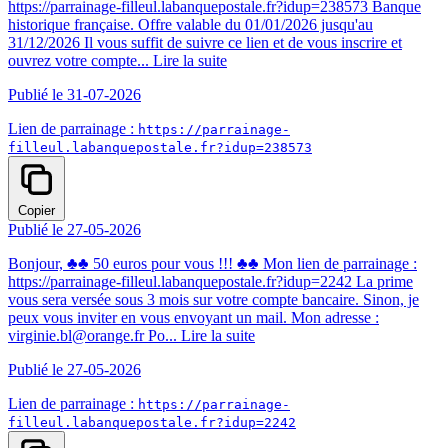
https://parrainage-filleul.labanquepostale.fr?idup=238573 Banque
historique française. Offre valable du 01/01/2026 jusqu'au
31/12/2026 Il vous suffit de suivre ce lien et de vous inscrire et
ouvrez votre compte...
Lire la suite
Publié le 31-07-2026
Lien de parrainage :
https://parrainage-
filleul.labanquepostale.fr?idup=238573
Copier
Publié le 27-05-2026
Bonjour, ♣♣ 50 euros pour vous !!! ♣♣ Mon lien de parrainage :
https://parrainage-filleul.labanquepostale.fr?idup=2242 La prime
vous sera versée sous 3 mois sur votre compte bancaire. Sinon, je
peux vous inviter en vous envoyant un mail. Mon adresse :
virginie.bl@orange.fr Po...
Lire la suite
Publié le 27-05-2026
Lien de parrainage :
https://parrainage-
filleul.labanquepostale.fr?idup=2242