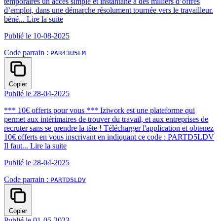
temporaires un accès simple et instantané à des milliers d’offres
d’emploi, dans une démarche résolument tournée vers le travailleur.
béné...
Lire la suite
Publié le 10-08-2025
Code parrain :
PAR43U5LM
Copier
Publié le 28-04-2025
*** 10€ offerts pour vous *** Iziwork est une plateforme qui
permet aux intérimaires de trouver du travail, et aux entreprises de
recruter sans se prendre la tête ! Télécharger l'application et obtenez
10€ offerts en vous inscrivant en indiquant ce code : PARTD5LDV
Il faut...
Lire la suite
Publié le 28-04-2025
Code parrain :
PARTD5LDV
Copier
Publié le 01-05-2023