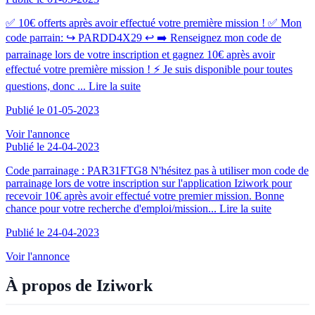
✅ 10€ offerts après avoir effectué votre première mission ! ✅ Mon
code parrain: ↪️ PARDD4X29 ↩️ ➡️ Renseignez mon code de
parrainage lors de votre inscription et gagnez 10€ après avoir
effectué votre première mission ! ⚡ Je suis disponible pour toutes
questions, donc ...
Lire la suite
Publié le 01-05-2023
Voir l'annonce
Publié le 24-04-2023
Code parrainage : PAR31FTG8 N'hésitez pas à utiliser mon code de
parrainage lors de votre inscription sur l'application Iziwork pour
recevoir 10€ après avoir effectué votre premier mission. Bonne
chance pour votre recherche d'emploi/mission...
Lire la suite
Publié le 24-04-2023
Voir l'annonce
À propos de Iziwork