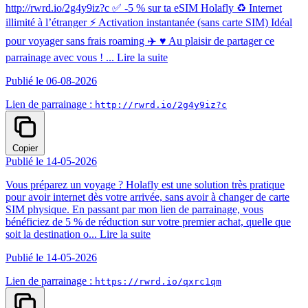
http://rwrd.io/2g4y9iz?c ✅ -5 % sur ta eSIM Holafly ♻️ Internet
illimité à l’étranger ⚡ Activation instantanée (sans carte SIM) Idéal
pour voyager sans frais roaming ✈️ ♥️ Au plaisir de partager ce
parrainage avec vous ! ...
Lire la suite
Publié le 06-08-2026
Lien de parrainage :
http://rwrd.io/2g4y9iz?c
Copier
Publié le 14-05-2026
Vous préparez un voyage ? Holafly est une solution très pratique
pour avoir internet dès votre arrivée, sans avoir à changer de carte
SIM physique. En passant par mon lien de parrainage, vous
bénéficiez de 5 % de réduction sur votre premier achat, quelle que
soit la destination o...
Lire la suite
Publié le 14-05-2026
Lien de parrainage :
https://rwrd.io/qxrc1qm